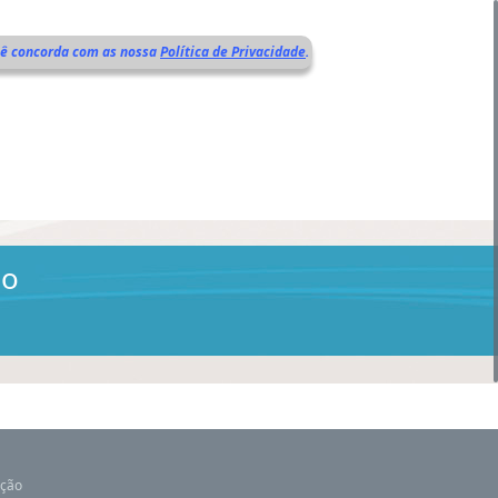
cê concorda com as nossa
Política de Privacidade
.
ão
ação